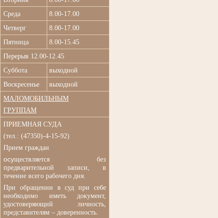
Среда
8.00-17.00
Четверг
8.00-17.00
Пятница
8.00-15.45
Перерыв 12.00-12.45
Суббота
выходной
Воскресенье
выходной
МАЛОМОБИЛЬНЫМ
ГРУППАМ
ПРИЕМНАЯ СУДА
(
тел.: (47350)-4-15-92)
Прием граждан
осу
ществляется без
п
редварительной записи, в
течение всего рабочего дня.
При обращении в суд при
себе
необходимо иметь документ,
удостоверяющий личность,
представителям – доверенность.