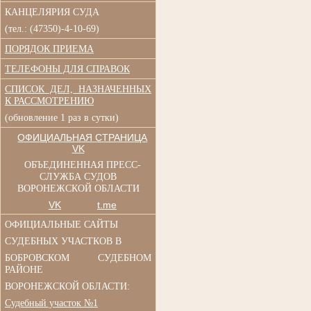
КАНЦЕЛЯРИЯ СУДА
(тел.: (47350)-4-10-69)
ПОРЯДОК ПРИЕМА
ТЕЛЕФОНЫ ДЛЯ СПРАВОК
СПИСОК ДЕЛ, НАЗНАЧЕННЫХ
К РАССМОТРЕНИЮ
(обновление 1 раз в сутки)
ОФИЦИАЛЬНАЯ СТРАНИЦА
VK
ОБЪЕДИНЕННАЯ ПРЕСС-
СЛУЖБА СУДОВ
ВОРОНЕЖСКОЙ ОБЛАСТИ
VK
t.me
ОФИЦИАЛЬНЫЕ САЙТЫ
СУДЕБНЫХ УЧАСТКОВ В
БОБРОВСКОМ СУДЕБНОМ
РАЙОНЕ
ВОРОНЕЖСКОЙ ОБЛАСТИ:
Судебный участок №1