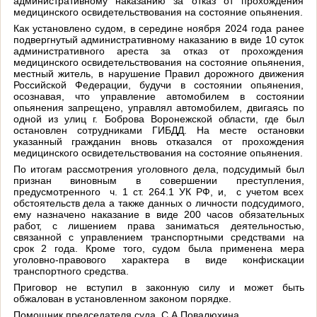
административному наказанию за отказ от прохождения
медицинского освидетельствования на состояние опьянения.
Как установлено судом, в середине ноября 2024 года ранее
подвергнутый административному наказанию в виде 10 суток
административного ареста за отказ от прохождения
медицинского освидетельствования на состояние опьянения,
местный житель, в нарушение Правил дорожного движения
Российской Федерации, будучи в состоянии опьянения,
осознавая, что управление автомобилем в состоянии
опьянения запрещено, управлял автомобилем, двигаясь по
одной из улиц г. Боброва Воронежской области, где был
остановлен сотрудниками ГИБДД. На месте остановки
указанный гражданин вновь отказался от прохождения
медицинского освидетельствования на состояние опьянения.
По итогам рассмотрения уголовного дела, подсудимый был
признан виновным в совершении преступления,
предусмотренного ч. 1 ст. 264.1 УК РФ, и, с учетом всех
обстоятельств дела а также данных о личности подсудимого,
ему назначено наказание в виде 200 часов обязательных
работ, с лишением права заниматься деятельностью,
связанной с управлением транспортными средствами на
срок 2 года. Кроме того, судом была применена мера
уголовно-правового характера в виде конфискации
транспортного средства.
Приговор не вступил в законную силу и может быть
обжалован в установленном законом порядке.
Помощник председателя суда С.А.Повалюхина