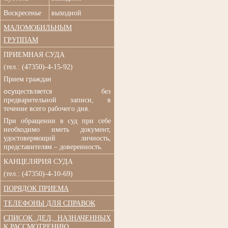
Воскресенье
выходной
МАЛОМОБИЛЬНЫМ
ГРУППАМ
ПРИЕМНАЯ СУДА
(
тел.: (47350)-4-15-92)
Прием граждан
осу
ществляется без
п
редварительной записи, в
течение всего рабочего дня.
При обращении в суд при
себе
необходимо иметь документ,
удостоверяющий личность,
представителям – доверенность.
КАНЦЕЛЯРИЯ СУДА
(тел.: (47350)-4-10-69)
ПОРЯДОК ПРИЕМА
ТЕЛЕФОНЫ ДЛЯ СПРАВОК
СПИСОК ДЕЛ, НАЗНАЧЕННЫХ
К РАССМОТРЕНИЮ