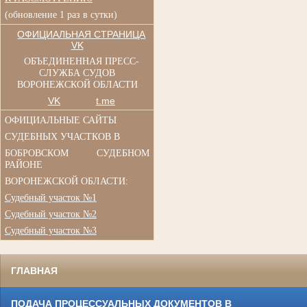
(обновление 1 раз в сутки)
ОФИЦИАЛЬНАЯ СТРАНИЦА
VK
ОБЪЕДИНЕННАЯ ПРЕСС-
СЛУЖБА СУДОВ
ВОРОНЕЖСКОЙ ОБЛАСТИ
VK
t.me
ОФИЦИАЛЬНЫЕ САЙТЫ
СУДЕБНЫХ УЧАСТКОВ В
БОБРОВСКОМ СУДЕБНОМ
РАЙОНЕ
ВОРОНЕЖСКОЙ ОБЛАСТИ:
Судебный участок №1
Судебный участок №2
Судебный участок №3
ГЛАВНАЯ
ПОДАЧА ПРОЦЕССУАЛЬНЫХ ДОКУМЕНТОВ В