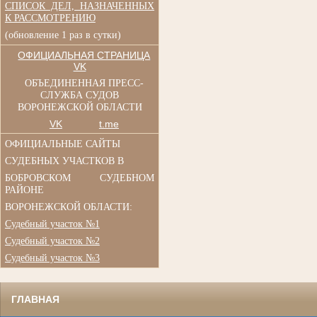
СПИСОК ДЕЛ, НАЗНАЧЕННЫХ
К РАССМОТРЕНИЮ
(обновление 1 раз в сутки)
ОФИЦИАЛЬНАЯ СТРАНИЦА
VK
ОБЪЕДИНЕННАЯ ПРЕСС-
СЛУЖБА СУДОВ
ВОРОНЕЖСКОЙ ОБЛАСТИ
VK
t.me
ОФИЦИАЛЬНЫЕ САЙТЫ
СУДЕБНЫХ УЧАСТКОВ В
БОБРОВСКОМ СУДЕБНОМ
РАЙОНЕ
ВОРОНЕЖСКОЙ ОБЛАСТИ:
Судебный участок №1
Судебный участок №2
Судебный участок №3
ГЛАВНАЯ