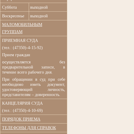
Суббота
выходной
Воскресенье
выходной
МАЛОМОБИЛЬНЫМ
ГРУППАМ
ПРИЕМНАЯ СУДА
(
тел.: (47350)-4-15-92)
Прием граждан
осу
ществляется без
п
редварительной записи, в
течение всего рабочего дня.
При обращении в суд при
себе
необходимо иметь документ,
удостоверяющий личность,
представителям – доверенность.
КАНЦЕЛЯРИЯ СУДА
(тел.: (47350)-4-10-69)
ПОРЯДОК ПРИЕМА
ТЕЛЕФОНЫ ДЛЯ СПРАВОК