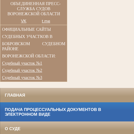
ОБЪЕДИНЕННАЯ ПРЕСС-
СЛУЖБА СУДОВ
ВОРОНЕЖСКОЙ ОБЛАСТИ
VK
t.me
ОФИЦИАЛЬНЫЕ САЙТЫ
СУДЕБНЫХ УЧАСТКОВ В
БОБРОВСКОМ СУДЕБНОМ
РАЙОНЕ
ВОРОНЕЖСКОЙ ОБЛАСТИ:
Судебный участок №1
Судебный участок №2
Судебный участок №3
ГЛАВНАЯ
ПОДАЧА ПРОЦЕССУАЛЬНЫХ ДОКУМЕНТОВ В
ЭЛЕКТРОННОМ ВИДЕ
О СУДЕ