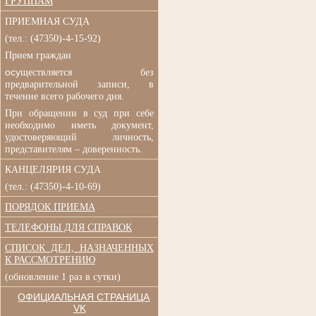
ГРУППАМ
ПРИЕМНАЯ СУДА
(
тел.: (47350)-4-15-92)
Прием граждан
осу
ществляется без
п
редварительной записи, в
течение всего рабочего дня.
При обращении в суд при
себе
необходимо иметь документ,
удостоверяющий личность,
представителям – доверенность.
КАНЦЕЛЯРИЯ СУДА
(тел.: (47350)-4-10-69)
ПОРЯДОК ПРИЕМА
ТЕЛЕФОНЫ ДЛЯ СПРАВОК
СПИСОК ДЕЛ, НАЗНАЧЕННЫХ
К РАССМОТРЕНИЮ
(обновление 1 раз в сутки)
ОФИЦИАЛЬНАЯ СТРАНИЦА
VK