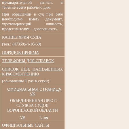
п
редварительной записи, в
течение всего рабочего дня.
При обращении в суд при
себе
необходимо иметь документ,
удостоверяющий личность,
представителям – доверенность.
КАНЦЕЛЯРИЯ СУДА
(тел.: (47350)-4-10-69)
ПОРЯДОК ПРИЕМА
ТЕЛЕФОНЫ ДЛЯ СПРАВОК
СПИСОК ДЕЛ, НАЗНАЧЕННЫХ
К РАССМОТРЕНИЮ
(обновление 1 раз в сутки)
ОФИЦИАЛЬНАЯ СТРАНИЦА
VK
ОБЪЕДИНЕННАЯ ПРЕСС-
СЛУЖБА СУДОВ
ВОРОНЕЖСКОЙ ОБЛАСТИ
VK
t.me
ОФИЦИАЛЬНЫЕ САЙТЫ