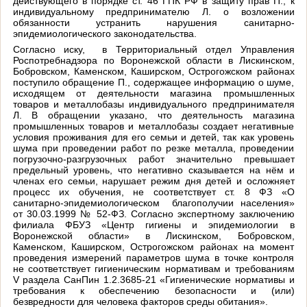
действующего в порядке ст. 46 ГПК РФ в защиту прав П., к
индивидуальному предпринимателю Л. о возложении
обязанности устранить нарушения санитарно-
эпидемиологического законодательства.
Согласно иску, в Территориальный отдел Управления
Роспотребнадзора по Воронежской области в Лискинском,
Бобровском, Каменском, Каширском, Острогожском районах
поступило обращение П., содержащее информацию о шуме,
исходящем от деятельности магазина промышленных
товаров и металлобазы индивидуального предпринимателя
Л. В обращении указано, что деятельность магазина
промышленных товаров и металлобазы создает негативные
условия проживания для его семьи и детей, так как уровень
шума при проведении работ по резке металла, проведении
погрузочно-разгрузочных работ значительно превышает
предельный уровень, что негативно сказывается на нём и
членах его семьи, нарушает режим дня детей и осложняет
процесс их обучения, не соответствует ст. 8 ФЗ «О
санитарно-эпидемиологическом благополучии населения»
от 30.03.1999 № 52-ФЗ. Согласно экспертному заключению
филиала ФБУЗ «Центр гигиены и эпидемиологии в
Воронежской области» в Лискинском, Бобровском,
Каменском, Каширском, Острогожском районах на момент
проведения измерений параметров шума в точке контроля
не соответствует гигиеническим нормативам и требованиям
V раздела СанПин 1.2.3685-21 «Гигиенические нормативы и
требования к обеспечению безопасности и (или)
безвредности для человека факторов среды обитания».