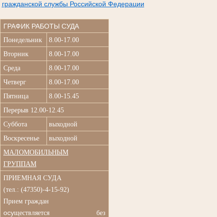
гражданской службы Российской Федерации
ГРАФИК РАБОТЫ СУДА
Понедельник
8.00-17.00
Вторник
8.00-17.00
Среда
8.00-17.00
Четверг
8.00-17.00
Пятница
8.00-15.45
Перерыв 12.00-12.45
Суббота
выходной
Воскресенье
выходной
МАЛОМОБИЛЬНЫМ
ГРУППАМ
ПРИЕМНАЯ СУДА
(
тел.: (47350)-4-15-92)
Прием граждан
осу
ществляется без