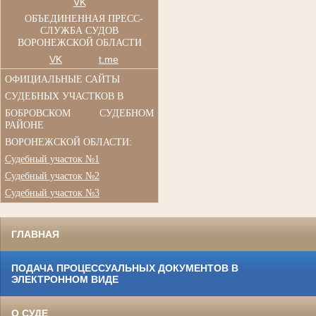
VK
ОБЪЕДИНЕННАЯ ПРЕСС-
СЛУЖБА СУДОВ
ВОРОНЕЖСКОЙ ОБЛАСТИ
VK
t.me
ОФИЦИАЛЬНЫЕ САЙТЫ
СУДЕБНЫХ УЧАСТКОВ В
БОБРОВСКОМ СУДЕБНОМ
РАЙОНЕ
ВОРОНЕЖСКОЙ ОБЛАСТИ:
Судебный участок №1
Судебный участок №2
Судебный участок №3
ГЛАВНАЯ
ПОДАЧА ПРОЦЕССУАЛЬНЫХ ДОКУМЕНТОВ В
ЭЛЕКТРОННОМ ВИДЕ
О СУДЕ