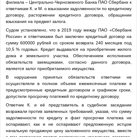
филиала – Центрально-Черноземного Банка ПАО Сбербанк к
ответчикам К. и М. о взыскании задолженности по кредитному
договору, расторжении кредитного договора, обращении
взыскания на предмет залога.
Судом установлено, что в 2019 году между ПАО «
Сбербанк
России» и ответчиками был заключен кредитный договор на
сумму 600000 рублей со сроком возврата 240 месяцев под
10,5 % годовых. Кредит выдавался на приобретение жилого
дома и земельного участка. Обеспечением исполнения
обязательств заемщиками, согласно данного договора,
является залог приобретаемого имущества.
В нарушение принятых обязательств ответчики не
осуществляли в полном объеме ежемесячные платежи в
предусмотренные кредитным договором и графиком сроки,
допустили просрочку платежей по кредитному договору.
Ответчик К. и её представитель в судебном заседании
возражали против заявленных требований, указав, что сумму
задолженности по кредиту и факт просрочки платежа не
оспаривают, как и не оспаривают предложенную истцом
начальную продажную цену заложенного имущества, вместе
с тем возражают против расторжения кредитного договора,