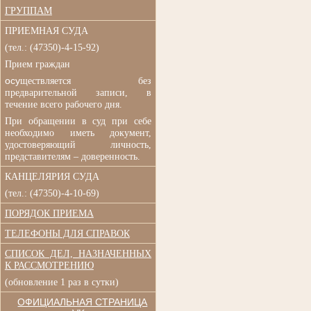
ГРУППАМ
ПРИЕМНАЯ СУДА
(
тел.: (47350)-4-15-92)
Прием граждан
осу
ществляется без
п
редварительной записи, в
течение всего рабочего дня.
При обращении в суд при
себе
необходимо иметь документ,
удостоверяющий личность,
представителям – доверенность.
КАНЦЕЛЯРИЯ СУДА
(тел.: (47350)-4-10-69)
ПОРЯДОК ПРИЕМА
ТЕЛЕФОНЫ ДЛЯ СПРАВОК
СПИСОК ДЕЛ, НАЗНАЧЕННЫХ
К РАССМОТРЕНИЮ
(обновление 1 раз в сутки)
ОФИЦИАЛЬНАЯ СТРАНИЦА