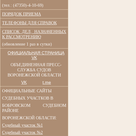
(тел.: (47350)-4-10-69)
ПОРЯДОК ПРИЕМА
ТЕЛЕФОНЫ ДЛЯ СПРАВОК
СПИСОК ДЕЛ, НАЗНАЧЕННЫХ
К РАССМОТРЕНИЮ
(обновление 1 раз в сутки)
ОФИЦИАЛЬНАЯ СТРАНИЦА
VK
ОБЪЕДИНЕННАЯ ПРЕСС-
СЛУЖБА СУДОВ
ВОРОНЕЖСКОЙ ОБЛАСТИ
VK
t.me
ОФИЦИАЛЬНЫЕ САЙТЫ
СУДЕБНЫХ УЧАСТКОВ В
БОБРОВСКОМ СУДЕБНОМ
РАЙОНЕ
ВОРОНЕЖСКОЙ ОБЛАСТИ:
Судебный участок №1
Судебный участок №2