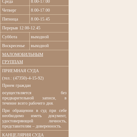
Среда
8.00-17.00
Четверг
8.00-17.00
Пятница
8.00-15.45
Перерыв 12.00-12.45
Суббота
выходной
Воскресенье
выходной
МАЛОМОБИЛЬНЫМ
ГРУППАМ
ПРИЕМНАЯ СУДА
(
тел.: (47350)-4-15-92)
Прием граждан
осу
ществляется без
п
редварительной записи, в
течение всего рабочего дня.
При обращении в суд при
себе
необходимо иметь документ,
удостоверяющий личность,
представителям – доверенность.
КАНЦЕЛЯРИЯ СУДА