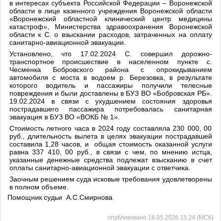
в интересах субъекта Российской Федерации – Воронежской
области в лице казенного учреждения Воронежской области
«Воронежский областной клинический центр медицины
катастроф», Министерства здравоохранения Воронежской
области к С. о взыскании расходов, затраченных на оплату
санитарно-авиационной эвакуации.
Установлено, что 17.02.2024 С. совершил дорожно-
транспортное происшествие в населенном пункте с.
Чесменка Бобровского района с опрокидыванием
автомобиля с моста в водоем р. Березовка, в результате
которого водитель и пассажиры получили телесные
повреждения и были доставлены в БУЗ ВО «Бобровская РБ».
19.02.2024 в связи с ухудшением состояния здоровья
пострадавшего пассажира потребовалась санитарная
эвакуация в БУЗ ВО «ВОКБ № 1».
Стоимость летного часа в 2024 году составляла 230 000, 00
руб., длительность вылета в целях эвакуации пострадавшей
составила 1,28 часов, и общая стоимость оказанной услуги
равна 337 410, 00 руб., в связи с чем, по мнению истца,
указанные денежные средства подлежат взысканию в счет
оплаты санитарно-авиационной эвакуации с ответчика.
Заочным решением суда исковые требования удовлетворены
в полном объеме.
Помощник судьи А.С.Смирнова
опубликовано 18.05.2026 15:24 (МСК)