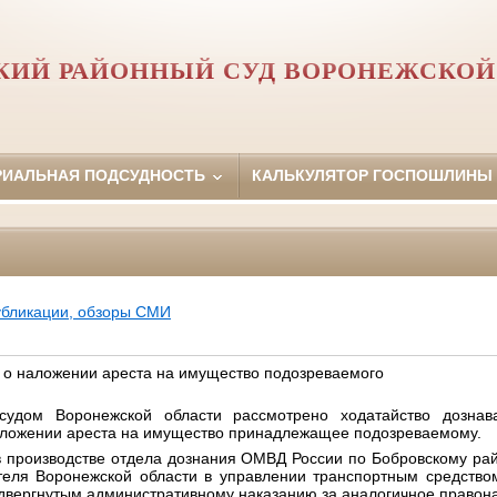
КИЙ РАЙОННЫЙ СУД ВОРОНЕЖСКОЙ
РИАЛЬНАЯ ПОДСУДНОСТЬ
КАЛЬКУЛЯТОР ГОСПОШЛИНЫ
убликации, обзоры СМИ
 о наложении ареста на имущество подозреваемого
судом Воронежской области рассмотрено ходатайство дозна
аложении ареста на имущество принадлежащее подозреваемому.
в производстве отдела дознания ОМВД России по Бобровскому ра
теля Воронежской области в
управлении транспортным средств
одвергнутым административному наказанию за аналогичное правон