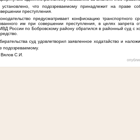
 установлено, что подозреваемому
принадлежит на праве соб
овершении преступления.
конодательство предусматривает
конфискацию транспортного ср
ованного им при совершении преступления, в целях запрета от
МВД России по Бобровскому району обратился в районный суд с 
средство.
бирательства суд удовлетворил заявленное ходатайство и налож
е подозреваемому.
 Вялов С.И.
опубли