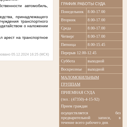
ГРАФИК РАБОТЫ СУДА
ственности автомобиль,
Понедельник
8.00-17.00
едства, принадлежащего
Вторник
8.00-17.00
чуждения транспортного
ходатайством о наложении
Среда
8.00-17.00
Четверг
8.00-17.00
ил арест на транспортное
Пятница
8.00-15.45
Перерыв 12.00-12.45
ковано 05.12.2024 16:25 (МСК)
Суббота
выходной
Воскресенье
выходной
МАЛОМОБИЛЬНЫМ
ГРУППАМ
ПРИЕМНАЯ СУДА
(
тел.: (47350)-4-15-92)
Прием граждан
осу
ществляется без
п
редварительной записи, в
течение всего рабочего дня.