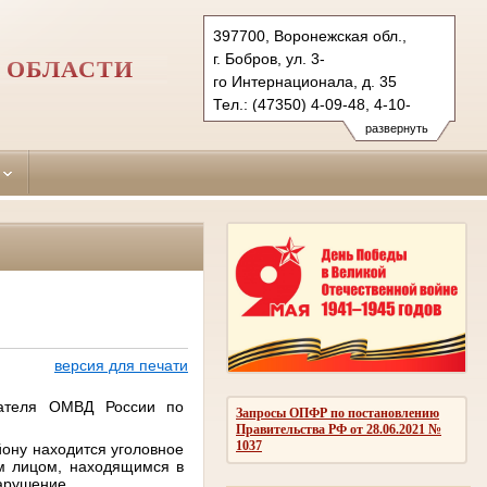
397700, Воронежская обл.,
г. Бобров, ул. 3-
 ОБЛАСТИ
го Интернационала, д. 35
Тел.: (47350) 4-09-48, 4-10-
69 (ф.)
развернуть
bobrovsky.vrn@sudrf.ru
схема проезда
версия для печати
вателя ОМВД России по
Запросы ОПФР по постановлению
Правительства РФ от 28.06.2021 №
1037
йону находится уголовное
ом
лицом,
находящимся в
арушение.