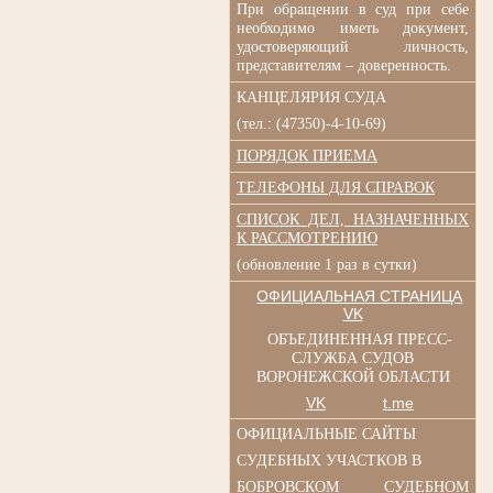
При обращении в суд при
себе
необходимо иметь документ,
удостоверяющий личность,
представителям – доверенность.
КАНЦЕЛЯРИЯ СУДА
(тел.: (47350)-4-10-69)
ПОРЯДОК ПРИЕМА
ТЕЛЕФОНЫ ДЛЯ СПРАВОК
СПИСОК ДЕЛ, НАЗНАЧЕННЫХ
К РАССМОТРЕНИЮ
(обновление 1 раз в сутки)
ОФИЦИАЛЬНАЯ СТРАНИЦА
VK
ОБЪЕДИНЕННАЯ ПРЕСС-
СЛУЖБА СУДОВ
ВОРОНЕЖСКОЙ ОБЛАСТИ
VK
t.me
ОФИЦИАЛЬНЫЕ САЙТЫ
СУДЕБНЫХ УЧАСТКОВ В
БОБРОВСКОМ СУДЕБНОМ