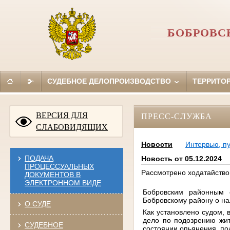
БОБРОВС
СУДЕБНОЕ ДЕЛОПРОИЗВОДСТВО
ТЕРРИТО
ВЕРСИЯ ДЛЯ
ПРЕСС-СЛУЖБА
СЛАБОВИДЯЩИХ
Новости
Интервью, п
ПОДАЧА
Новость от 05.12.2024
ПРОЦЕССУАЛЬНЫХ
Рассмотрено ходатайство
ДОКУМЕНТОВ В
ЭЛЕКТРОННОМ ВИДЕ
Бобровским районным 
Бобровскому району о н
О СУДЕ
Как установлено судом, 
дело по подозрению жи
СУДЕБНОЕ
состоянии опьянения, п