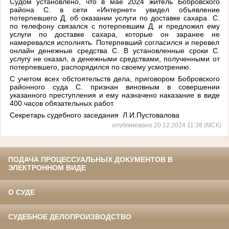
Судом установлено, что в мае 2024 житель Бобровского
района С. в сети «Интернет» увидел объявление
потерпевшего Д. об оказании услуги по доставке сахара. С.
по телефону связался с потерпевшим Д. и предложил ему
услуги по доставке сахара, которые он заранее не
намеревался исполнять. Потерпевший согласился и перевел
онлайн денежные средства С. В установленные сроки С.
услугу не оказал, а денежными средствами, полученными от
потерпевшего, распорядился по своему усмотрению.
С учетом всех обстоятельств дела, приговором Бобровского
районного суда С. признан виновным в совершении
указанного преступления и ему назначено наказание в виде
400 часов обязательных работ.
Секретарь
судебного заседания Л.И.Пустовалова
опубликовано 20.12.2024 11:38 (МСК)
ПОДАЧА ПРОЦЕССУАЛЬНЫХ ДОКУМЕНТОВ В
ЭЛЕКТРОННОМ ВИДЕ
О СУДЕ
СУДЕБНОЕ ДЕЛОПРОИЗВОДСТВО