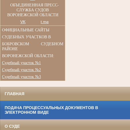
ОБЪЕДИНЕННАЯ ПРЕСС-
СЛУЖБА СУДОВ
ВОРОНЕЖСКОЙ ОБЛАСТИ
VK
t.me
ОФИЦИАЛЬНЫЕ САЙТЫ
СУДЕБНЫХ УЧАСТКОВ В
БОБРОВСКОМ СУДЕБНОМ
РАЙОНЕ
ВОРОНЕЖСКОЙ ОБЛАСТИ:
Судебный участок №1
Судебный участок №2
Судебный участок №3
ГЛАВНАЯ
ПОДАЧА ПРОЦЕССУАЛЬНЫХ ДОКУМЕНТОВ В
ЭЛЕКТРОННОМ ВИДЕ
О СУДЕ