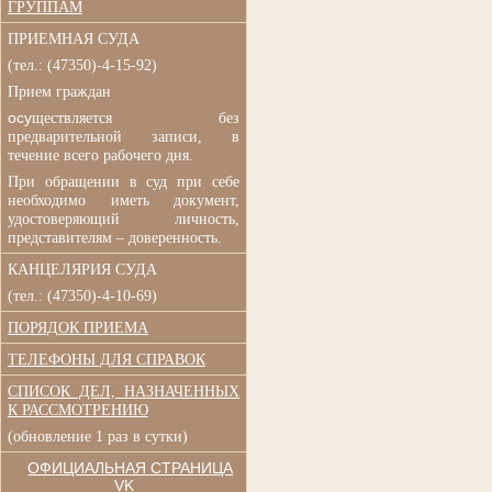
ГРУППАМ
ПРИЕМНАЯ СУДА
(
тел.: (47350)-4-15-92)
Прием граждан
осу
ществляется без
п
редварительной записи, в
течение всего рабочего дня.
При обращении в суд при
себе
необходимо иметь документ,
удостоверяющий личность,
представителям – доверенность.
КАНЦЕЛЯРИЯ СУДА
(тел.: (47350)-4-10-69)
ПОРЯДОК ПРИЕМА
ТЕЛЕФОНЫ ДЛЯ СПРАВОК
СПИСОК ДЕЛ, НАЗНАЧЕННЫХ
К РАССМОТРЕНИЮ
(обновление 1 раз в сутки)
ОФИЦИАЛЬНАЯ СТРАНИЦА
VK