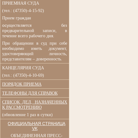
ПРИЕМНАЯ СУДА
(
тел.: (47350)-4-15-92)
Прием граждан
осу
ществляется без
п
редварительной записи, в
течение всего рабочего дня.
При обращении в суд при
себе
необходимо иметь документ,
удостоверяющий личность,
представителям – доверенность.
КАНЦЕЛЯРИЯ СУДА
(тел.: (47350)-4-10-69)
ПОРЯДОК ПРИЕМА
ТЕЛЕФОНЫ ДЛЯ СПРАВОК
СПИСОК ДЕЛ, НАЗНАЧЕННЫХ
К РАССМОТРЕНИЮ
(обновление 1 раз в сутки)
ОФИЦИАЛЬНАЯ СТРАНИЦА
VK
ОБЪЕДИНЕННАЯ ПРЕСС-