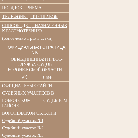
ПОРЯДОК ПРИЕМА
ТЕЛЕФОНЫ ДЛЯ СПРАВОК
СПИСОК ДЕЛ, НАЗНАЧЕННЫХ
К РАССМОТРЕНИЮ
(обновление 1 раз в сутки)
ОФИЦИАЛЬНАЯ СТРАНИЦА
VK
ОБЪЕДИНЕННАЯ ПРЕСС-
СЛУЖБА СУДОВ
ВОРОНЕЖСКОЙ ОБЛАСТИ
VK
t.me
ОФИЦИАЛЬНЫЕ САЙТЫ
СУДЕБНЫХ УЧАСТКОВ В
БОБРОВСКОМ СУДЕБНОМ
РАЙОНЕ
ВОРОНЕЖСКОЙ ОБЛАСТИ:
Судебный участок №1
Судебный участок №2
Судебный участок №3