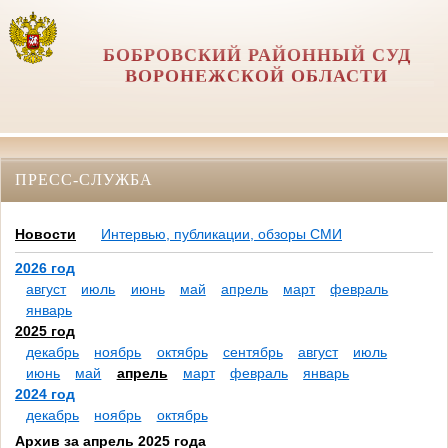
БОБРОВСКИЙ РАЙОННЫЙ СУД
ВОРОНЕЖСКОЙ ОБЛАСТИ
ПРЕСС-СЛУЖБА
Новости
Интервью, публикации, обзоры СМИ
2026 год
август
июль
июнь
май
апрель
март
февраль
январь
2025 год
декабрь
ноябрь
октябрь
сентябрь
август
июль
июнь
май
апрель
март
февраль
январь
2024 год
декабрь
ноябрь
октябрь
Архив за апрель 2025 года