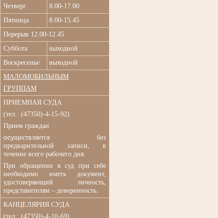
Четверг
8.00-17.00
Пятница
8.00-15.45
Перерыв 12.00-12.45
Суббота
выходной
Воскресенье
выходной
МАЛОМОБИЛЬНЫМ
ГРУППАМ
ПРИЕМНАЯ СУДА
(
тел.: (47350)-4-15-92)
Прием граждан
осу
ществляется без
п
редварительной записи, в
течение всего рабочего дня.
При обращении в суд при
себе
необходимо иметь документ,
удостоверяющий личность,
представителям – доверенность.
КАНЦЕЛЯРИЯ СУДА
(тел.: (47350)-4-10-69)