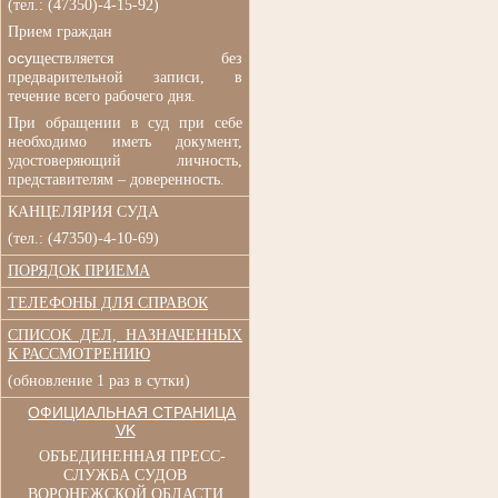
(
тел.: (47350)-4-15-92)
Прием граждан
осу
ществляется без
п
редварительной записи, в
течение всего рабочего дня.
При обращении в суд при
себе
необходимо иметь документ,
удостоверяющий личность,
представителям – доверенность.
КАНЦЕЛЯРИЯ СУДА
(тел.: (47350)-4-10-69)
ПОРЯДОК ПРИЕМА
ТЕЛЕФОНЫ ДЛЯ СПРАВОК
СПИСОК ДЕЛ, НАЗНАЧЕННЫХ
К РАССМОТРЕНИЮ
(обновление 1 раз в сутки)
ОФИЦИАЛЬНАЯ СТРАНИЦА
VK
ОБЪЕДИНЕННАЯ ПРЕСС-
СЛУЖБА СУДОВ
ВОРОНЕЖСКОЙ ОБЛАСТИ