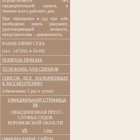
осу
ществляется без
п
редварительной записи, в
течение всего рабочего дня.
При обращении в суд при
себе
необходимо иметь документ,
удостоверяющий личность,
представителям – доверенность.
КАНЦЕЛЯРИЯ СУДА
(тел.: (47350)-4-10-69)
ПОРЯДОК ПРИЕМА
ТЕЛЕФОНЫ ДЛЯ СПРАВОК
СПИСОК ДЕЛ, НАЗНАЧЕННЫХ
К РАССМОТРЕНИЮ
(обновление 1 раз в сутки)
ОФИЦИАЛЬНАЯ СТРАНИЦА
VK
ОБЪЕДИНЕННАЯ ПРЕСС-
СЛУЖБА СУДОВ
ВОРОНЕЖСКОЙ ОБЛАСТИ
VK
t.me
ОФИЦИАЛЬНЫЕ САЙТЫ