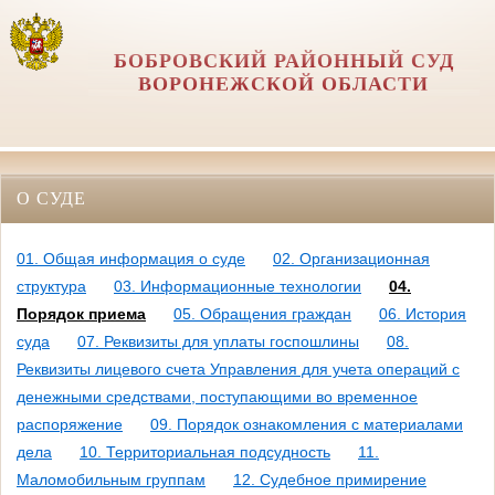
БОБРОВСКИЙ РАЙОННЫЙ СУД
ВОРОНЕЖСКОЙ ОБЛАСТИ
О СУДЕ
01. Общая информация о суде
02. Организационная
структура
03. Информационные технологии
04.
Порядок приема
05. Обращения граждан
06. История
суда
07. Реквизиты для уплаты госпошлины
08.
Реквизиты лицевого счета Управления для учета операций с
денежными средствами, поступающими во временное
распоряжение
09. Порядок ознакомления с материалами
дела
10. Территориальная подсудность
11.
Маломобильным группам
12. Судебное примирение