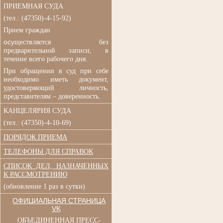
ПРИЕМНАЯ СУДА
(
тел.: (47350)-4-15-92)
Прием граждан
осу
ществляется без
п
редварительной записи, в
течение всего рабочего дня.
При обращении в суд при
себе
необходимо иметь документ,
удостоверяющий личность,
представителям – доверенность.
КАНЦЕЛЯРИЯ СУДА
(тел.: (47350)-4-10-69)
ПОРЯДОК ПРИЕМА
ТЕЛЕФОНЫ ДЛЯ СПРАВОК
СПИСОК ДЕЛ, НАЗНАЧЕННЫХ
К РАССМОТРЕНИЮ
(обновление 1 раз в сутки)
ОФИЦИАЛЬНАЯ СТРАНИЦА
VK
ОБЪЕДИНЕННАЯ ПРЕСС-