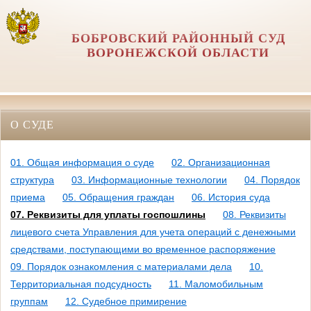
БОБРОВСКИЙ РАЙОННЫЙ СУД
ВОРОНЕЖСКОЙ ОБЛАСТИ
О СУДЕ
01. Общая информация о суде
02. Организационная
структура
03. Информационные технологии
04. Порядок
приема
05. Обращения граждан
06. История суда
07. Реквизиты для уплаты госпошлины
08. Реквизиты
лицевого счета Управления для учета операций с денежными
средствами, поступающими во временное распоряжение
09. Порядок ознакомления с материалами дела
10.
Территориальная подсудность
11. Маломобильным
группам
12. Судебное примирение